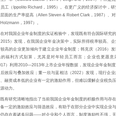
的员工（
Ippolito Richard，1995
）。在更广义的经济探讨中，研
层面的生产率提高（Allen Steven & Robert Clark，1
Holzmann，1997）。
在对我国企业年金制度的实证检验中，发现既有符合国际研究
（
2015）发现，
在我国企业年金决策中，实际所得税率较高、企
质较高的企业更加倾向于建立企业年金制度；
韩克庆（
2016
他的福利方式划算，尤其是对年轻员工而言；企业也更愿意
017）
利用
2010—2013年上市企业年报数据，发现企业年金
滞后效应与叠加效应；
董一欣与蓝相洁（
2022）发现，
现行企业
轻、融资成本低的企业有一定的激励作用，但难以缓解企业税负
的源动力。
既有研究清晰地指出了当前我国企业年金制度的积极作用与存
具备一定的激励效应与筛选效应，有助于在部分企业中实现企业
度仍存在着诸多问题
——对企业和个人而言，制度激励性不强，