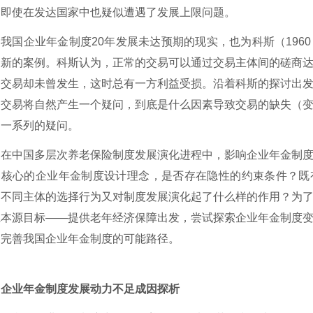
，即使在发达国家中也疑似遭遇了发展上限问题。
我国
企业年金制度
20年发展未达预期的现实，
也为
科斯（
19
个新的案例
。科斯认为，正常的交易可以通过交易主体间的磋商
的交易却未曾发生，这时总有一方利益受损。沿着科斯的探讨出
的交易将自然产生一个疑问，到底是什么因素导致交易的缺失（
了一系列的疑问。
在中国多层次养老保险制度发展演化进程中，影响企业年金制
为核心的企业年金制度设计理念，是否存在隐性的约束条件？既
？不同主体的选择行为又对制度发展演化起了什么样的作用？为
系本源目标
——提供老年经济保障出发，
尝试探索企业年金制度
展完善我国企业年金制度的可能路径。
、企业年金制度发展动力不足成因探析