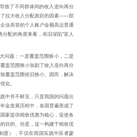
接导致了不同群体间的收入逆向再分
成了拉大收入分配差距的因素
——
部
分企业高管的个人账户金额高达普通
再分配的角度来看，依旧深陷
“富人
三大问题：一是覆盖范围狭小，
二是
：覆盖范围狭小加剧了收入逆向再分
导致覆盖范围依旧狭小。因而，解决
度优化。
实践中并不鲜见，只是我国的问题出
业年金发展历程中，各国普遍形成了
以国家提供税收优惠为核心，促使各
赢的目的。但是，这一构建于税收优
制度），不仅在我国实践中应者寥