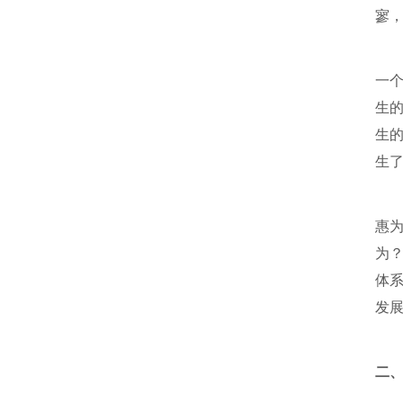
寥
一
生
生
生
惠
为
体
发
二