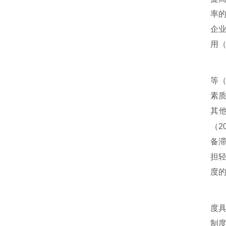
率
企业
用（
等
素
其
（
2
备
担
度
度
制