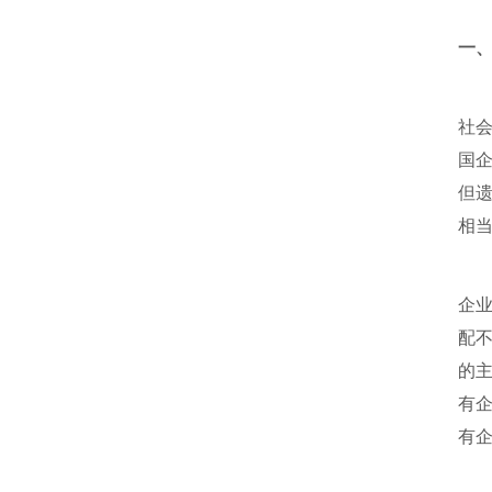
一
社
国
但
相
企
配
的
有
有