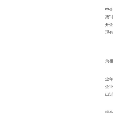
中
票”
开
现
为
业年
企业
出
提