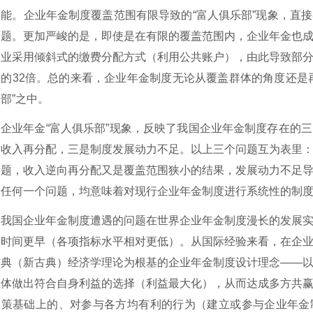
功能。企业年金制度覆盖范围有限导致的
“富人俱乐部”现象，直
问题。更加严峻的是，即使是在有限的覆盖范围内，
企业年金也
企业采用倾斜式的缴费分配方式（利用公共账户），由此导致
部
工的
32倍。
总的来看，企业年金制度无论从覆盖群体的角度还是
部”之中。
企业年金
“富人俱乐部”现象，反映了我国企业年金制度存在的
向收入再分配，三是制度发展动力不足。以上三个问题互为表里
问题，收入逆向再分配又是覆盖范围狭小的结果，发展动力不足
述任何一个问题，均意味着对现行企业年金制度进行系统性的制
我国企业年金制度遭遇的问题在世界企业年金制度漫长的发展
的时间更早（各项指标水平相对更低）。从国际经验来看，在企
古典（新古典）经济学理论为根基的企业年金制度设计理念
——
主体做出符合自身利益的选择（利益最大化），从而达成多方共
政策基础上的、对参与各方均有利的行为（建立或参与企业年金