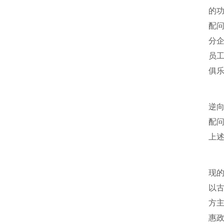
的
配
分
员
俱乐
逆
配
上
现
以
方
惠