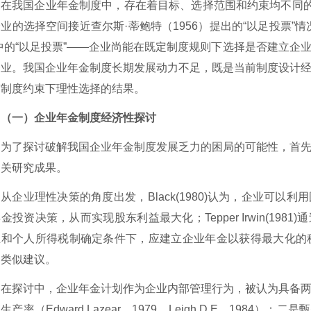
在我国企业年金制度中，存在着目标
、选择范围和约束均不同
企业的选择空间接近
查尔斯
·蒂鲍特（1956）提出的“以足投票
中的“以足投票”——企业尚能在既定制度规则下选择是否建立企
企业。
我国企业年金制度长期发展动力不足，既是当前制度设计
有制度约束下理性选择的结果。
（一）企业年金制度经济性探讨
为了探讨破解我国企业年金制度发展乏力的困局的可能性，首
相关研究成果。
从企业理性决策的角度出发，
Black
(1980)认为，企业可以
金投资决策，从而实现股东利益最大化；Tepper Irwin(19
和个人所得税制确定条件下，应建立企业年金以获得最大化的税收减
过类似建议。
在探讨中，企业年金计划作为企业内部管理行为，被认为具备
高生产率（
Edward Lazear，
1979，Leigh D.E，1984）