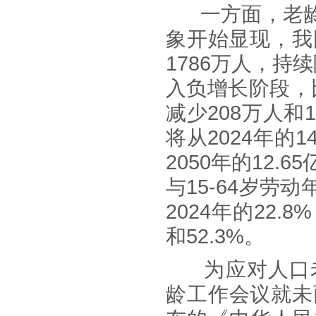
一方面，老
象开始显现，我
1786
万人，持续
入负增长阶段，
减少
208
万人和
将从
2024
年的
14
2050
年的
12.65
与
15-64
岁劳动
2024
年的
22.8%
和
52.3%
。
为应对人口
龄工作会议就未