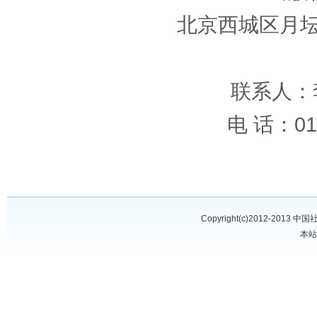
北京西城区月坛
联系人：李
电 话：01
Copyright(c)2012-2013
中国
本站