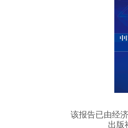
该报告已由经
出版