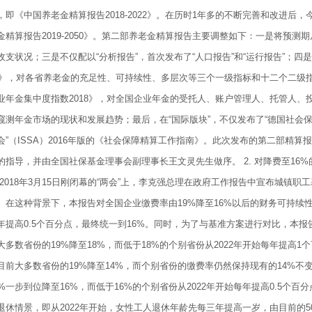
，即《中国养老金精算报告2018-2022》。在历时1年多的不断完善和改进后
金精算报告2019-2050》。第二部养老金精算报告主要调整如下：一是将预测期
收支状况；三是不仅配以“分析报告”，首次发布了“人口报告”和“运行报告”；
18》，对各省养老金的充足性、可持续性、多层次等三个一级指标和十二个二级
业年金集中度指数2018》，对全国企业年金的受托人、账户管理人、托管人、
窥测年金市场的现状和发展趋势；最后，在“国际版块”，不仅发布了“德国社会保
会”（ISSA）2016年版的《社会保障精算工作指南》。此次发布的第二部精
的指导，并由全国社保基金理事会副理事长王文灵先生做序。 2. 对降费至16
 2018年3月15日刚闭幕的“两会”上，李克强总理在政府工作报告中宣布城镇
%。在这种背景下，本报告对全国企业缴费率由19%降至16%以后的财务可持续性
年提高0.5个百分点，最终统一到16%。同时，为了与基准方案进行对比，本
大多数省份的19%降至18%，而低于18%的个别省份从2022年开始每年提高1
目前大多数省份的19%降至14%，而个别省份的缴费率仍然保持现有的14%
9%一步到位降至16%，而低于16%的个别省份从2022年开始每年提高0.5个
退休情景，即从2022年开始，女性工人退休年龄先每三年提高一岁，由目前的5