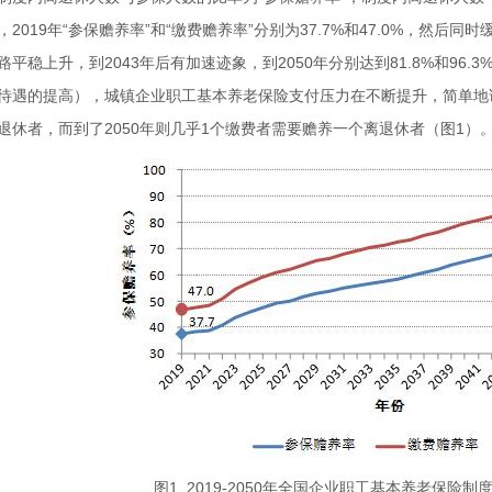
，2019年“参保赡养率”和“缴费赡养率”分别为37.7%和47.0%，然后同
路平稳上升，到2043年后有加速迹象，到2050年分别达到81.8%和96
待遇的提高），城镇企业职工基本养老保险支付压力在不断提升，简单地说
退休者，而到了2050年则几乎1个缴费者需要赡养一个离退休者（图1）
图1 2019-2050年全国企业职工基本养老保险制