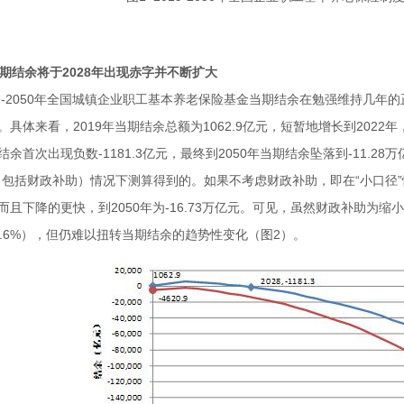
 当期结余将于2028年出现赤字并不断扩大
19-2050年全国城镇企业职工基本养老保险基金当期结余在勉强维持几
。具体来看，2019年当期结余总额为1062.9亿元，短暂地增长到2022年
结余首次出现负数-1181.3亿元，最终到2050年当期结余坠落到-11.2
（包括财政补助）情况下测算得到的。如果不考虑财政补助，即在“小口径”
而且下降的更快，到2050年为-16.73万亿元。可见，虽然财政补助为缩
2.6%），但仍难以扭转当期结余的趋势性变化（图2）。