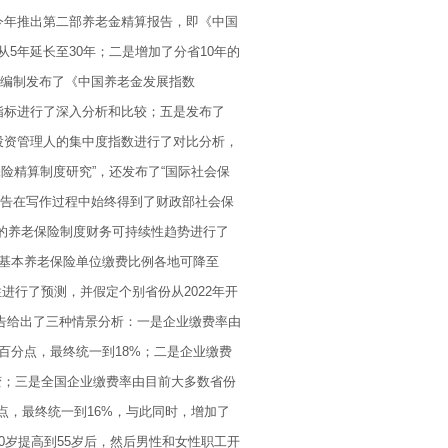
，今年推出第二部养老金精算报告，即《中国
从5年延长至30年；二是增加了分省10年的
四是编制发布了《中国养老金发展指数
指标进行了深入分析和比较；五是发布了
投资管理人的集中度指数进行了对比分析，
险精算制度研究”，还发布了“国际社会保
算报告在写作过程中始终得到了财政部社会保
%的养老保险制度财务可持续性趋势进行了
职工基本养老保险单位缴费比例各地可降至
进行了预测，并假定个别省份从2022年开
报告给出了三种情景分析：一是企业缴费率由
个百分点，最终统一到18%；二是企业缴费
不变；三是全国企业缴费率由目前大多数省份
百分点，最终统一到16%，与此同时，增加了
0岁提高到55岁后，然后男性和女性职工开