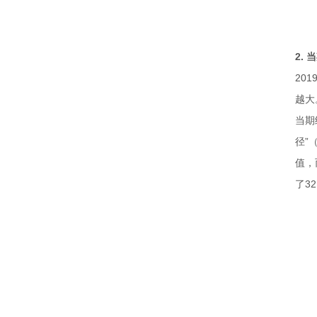
2.
20
越大
当期
径”
值，
了3