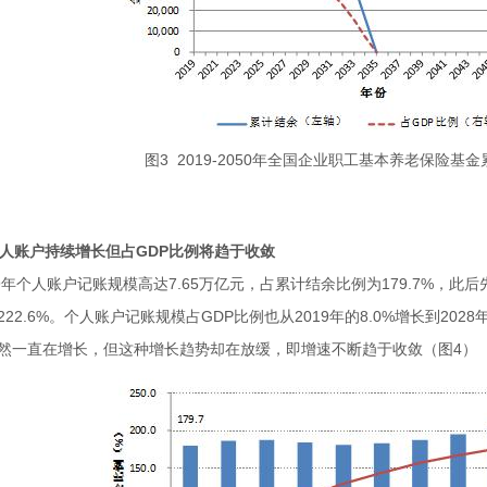
图3 2019-2050年全国企业职工基本养老保险基
 个人账户持续增长但占GDP比例将趋于收敛
19年个人账户记账规模高达7.65万亿元，占累计结余比例为179.7%，此
222.6%。个人账户记账规模占GDP比例也从2019年的8.0%增长到202
然一直在增长，但这种增长趋势却在放缓，即增速不断趋于收敛（图4）