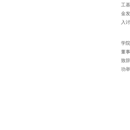
工
金
入
中
学
董
致辞
功