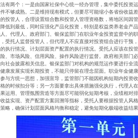
方法有两个：一是由国家社保中心统一经办管理，集中委托投资
条件不够成熟。二是维持现有模式，但要尽可能缩小各省份收益
格的投管人，合理设置组合数和投管人管理资格数，将地区间因
异降低到最低，同时应强化产品化投资，特别是权益类养老金产
托人、代理人、政府部门、银保监部门在职业年金投资监督中的
人，受托人监督投管人，但代理人不应直接对投资组合进行干预
程的执行情况、计划层面资产配置的执行情况。受托人应该在投
风险、市场风险、信用风险、操作风险进行监督。政府相关部门
期向社会披露相关信息。银保监部门对机构的规范运作要进行全
金健康发展实现长期投资，不能只停留在理念层面。职业年金健
各参与方统一思想，加强宣导，监管部门不能因机构短期内投资
资格的时候扣分等；另一方面要拿出具体措施强化执行，代理人
结果运用、管理氛围营造等方面尽可能弱化短期考核，业绩相对
对收益实现、资产配置方案回溯等指标，受托人要根据投管人风
资策略，确保计划层面风格均衡和稳定，避免短期化极端收益结