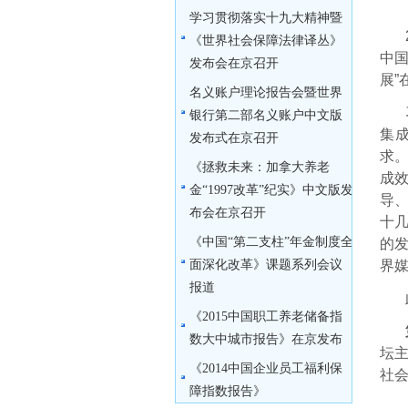
学习贯彻落实十九大精神暨
《世界社会保障法律译丛》
中
发布会在京召开
展”
名义账户理论报告会暨世界
银行第二部名义账户中文版
集
发布式在京召开
求
《拯救未来：加拿大养老
成
金“1997改革”纪实》中文版发
导
布会在京召开
十
《中国“第二支柱”年金制度全
的
面深化改革》课题系列会议
界
报道
《2015中国职工养老储备指
数大中城市报告》在京发布
坛
《2014中国企业员工福利保
社
障指数报告》