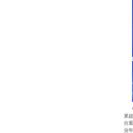
累超
分
业