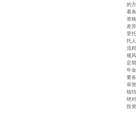
的
看
资
差
受
托
流
规
定
年
要
审
核
绝
投