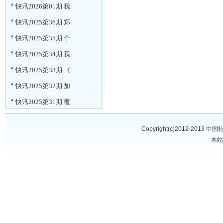
快讯2026第01期 我
快讯2025第36期 郑
快讯2025第35期 个
快讯2025第34期 我
快讯2025第33期 《
快讯2025第32期 加
快讯2025第31期 覆
Copyright(c)2012-2013
中国
本站